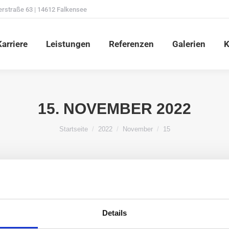
erstraße 63 | 14612 Falkensee
Karriere
Leistungen
Referenzen
Galerien
arriere
Leistungen
Referenzen
Galerien
K
15. NOVEMBER 2022
Du bist hier:
Startseite
2022
November
15
Details