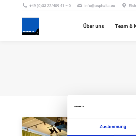
+49 (0)33 22/409 41 – 0
info@asphalta.eu
Elst
Über uns
Team & 
Über uns
Team & K
Zustimmung