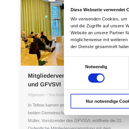
Diese Webseite verwendet 
Wir verwenden Cookies, um I
und die Zugriffe auf unsere 
Website an unsere Partner fü
möglicherweise mit weiteren
der Dienste gesammelt habe
Einwilligungsauswahl
Notwendig
Mitgliederversammlung des VSVI
und GFVSVI
Allgemein
Von
Annika Rudloff
15. November 2022
Nur notwendige Cook
In Teltow kamen am 20.10.2022 die Mitglieder der
beiden Gemeinschaften zusammen. Herr Gerald
Müller, Vorsitzender des GFVSVI, eröffnete die 21.
Ordentliche Mitgliederversammlung mit dem