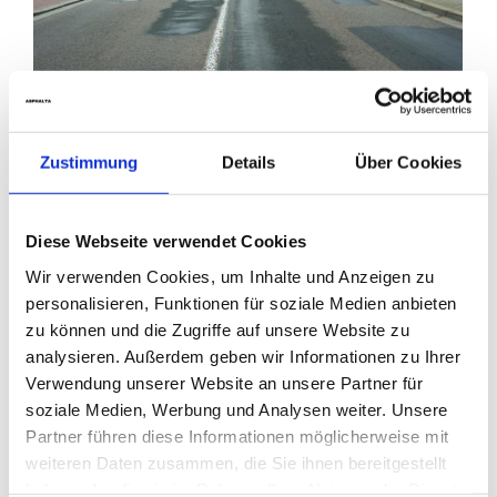
Zustimmung
Details
Über Cookies
1
2
3
→
Diese Webseite verwendet Cookies
Wir verwenden Cookies, um Inhalte und Anzeigen zu
personalisieren, Funktionen für soziale Medien anbieten
zu können und die Zugriffe auf unsere Website zu
Referenzprojekte
analysieren. Außerdem geben wir Informationen zu Ihrer
Bauüberwachung
Verwendung unserer Website an unsere Partner für
soziale Medien, Werbung und Analysen weiter. Unsere
Planung
Partner führen diese Informationen möglicherweise mit
weiteren Daten zusammen, die Sie ihnen bereitgestellt
Arbeitssicherheit
haben oder die sie im Rahmen Ihrer Nutzung der Dienste