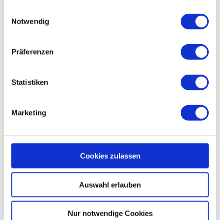
gesammelt haben.
Einwilligungsauswahl
Projektmanagement
Notwendig
Vertragsmanagement
Präferenzen
Terminplanung und -controlling
Qualitätssicherung
Statistiken
Qualitätsmanagement
Marketing
Sachverständigengutachten & Verkehrssicherheitsaudit
Internationale Projekte
Cookies zulassen
Auswahl erlauben
Nur notwendige Cookies