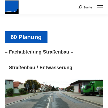
Suche
Suchen:
60 Planung
– Fachabteilung Straßenbau –
– Straßenbau / Entwässerung –