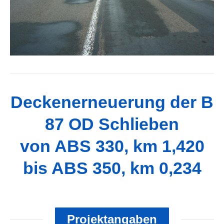
Deckenerneuerung der B
87 OD Schlieben
von ABS 330, km 1,420
bis ABS 350, km 0,234
Projektangaben