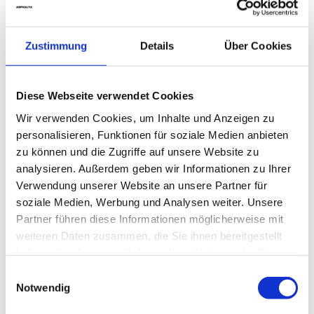
Verkehrsanlage Scharnweberstraße in
Next
Berlin-Reinickendorf
project:
Zustimmung
Details
Über Cookies
Diese Webseite verwendet Cookies
Referenzprojekte
Wir verwenden Cookies, um Inhalte und Anzeigen zu
personalisieren, Funktionen für soziale Medien anbieten
Bauüberwachung
zu können und die Zugriffe auf unsere Website zu
analysieren. Außerdem geben wir Informationen zu Ihrer
Planung
Verwendung unserer Website an unsere Partner für
soziale Medien, Werbung und Analysen weiter. Unsere
Arbeitssicherheit
Partner führen diese Informationen möglicherweise mit
weiteren Daten zusammen, die Sie ihnen bereitgestellt
Projektmanagement
haben oder die sie im Rahmen Ihrer Nutzung der Dienste
gesammelt haben.
Vertragsmanagement
Einwilligungsauswahl
Notwendig
Terminplanung und -controlling