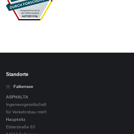
Standorte
Falkensee
ASPHALTA
Ingenieurgesellschaft
für Verkehrsbau mbH
Hauptsitz
Elsterstraße 63