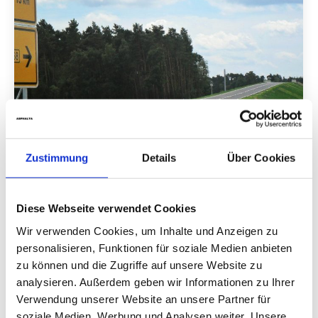
Zustimmung
Details
Über Cookies
Diese Webseite verwendet Cookies
Cottbus Los 1_2
Wir verwenden Cookies, um Inhalte und Anzeigen zu
Cottbus Los 1_2
Von
Christian Schmid
personalisieren, Funktionen für soziale Medien anbieten
12. September 2019
zu können und die Zugriffe auf unsere Website zu
View album
analysieren. Außerdem geben wir Informationen zu Ihrer
Verwendung unserer Website an unsere Partner für
soziale Medien, Werbung und Analysen weiter. Unsere