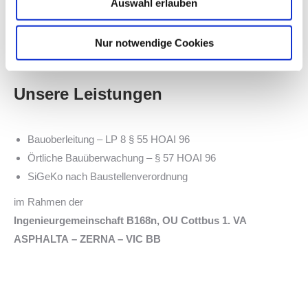
Auswahl erlauben
Frau Dipl.-Ing. Anke Bindemann
Herr Dipl.-Ing. Heiko Dulinski
Nur notwendige Cookies
Herr Dipl.-Ing. David Fiedler
Unsere Leistungen
Bauoberleitung – LP 8 § 55 HOAI 96
Örtliche Bauüberwachung – § 57 HOAI 96
SiGeKo nach Baustellenverordnung
im Rahmen der
Ingenieurgemeinschaft B168n, OU Cottbus 1. VA
ASPHALTA – ZERNA – VIC BB