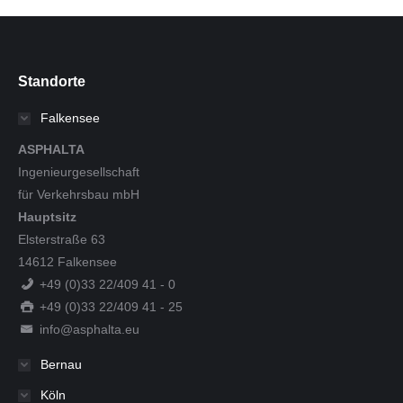
Standorte
Falkensee
ASPHALTA
Ingenieurgesellschaft
für Verkehrsbau mbH
Hauptsitz
Elsterstraße 63
14612 Falkensee
+49 (0)33 22/409 41 - 0
+49 (0)33 22/409 41 - 25
info@asphalta.eu
Bernau
Köln