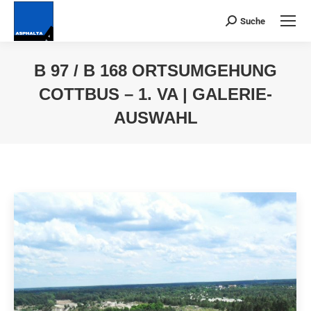
Suche
Suchen:
B 97 / B 168 ORTSUMGEHUNG
COTTBUS – 1. VA | GALERIE-
AUSWAHL
Du bist hier: