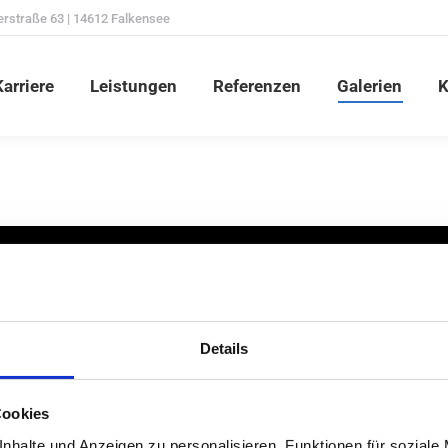
erstraße 63 | 14612 Falkensee
Karriere
Leistungen
Referenzen
Galerien
arriere
Leistungen
Referenzen
Galerien
K
Details
s
Leistungen
struktur
Bauüberwachung
Cookies
ikationen
Planung
nhalte und Anzeigen zu personalisieren, Funktionen für soziale