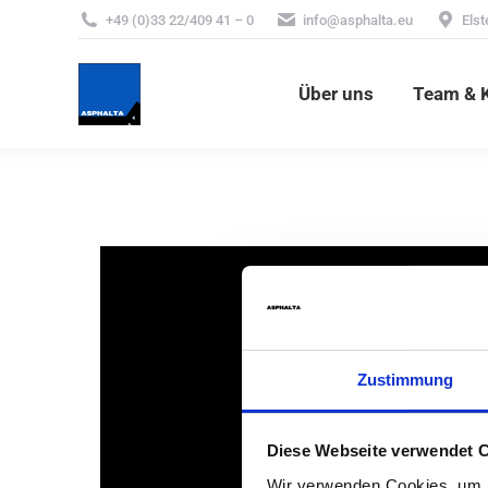
+49 (0)33 22/409 41 – 0
info@asphalta.eu
Elst
Über uns
Team & 
Über uns
Team & K
Zustimmung
Standorte
Über un
Falkensee
Firmen
Diese Webseite verwendet 
ASPHALTA
Qualif
Wir verwenden Cookies, um I