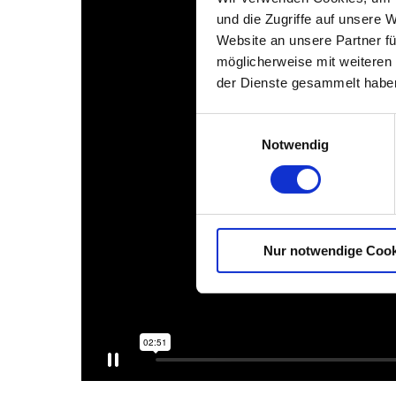
Ingenieurgesellschaft
und die Zugriffe auf unsere 
für Verkehrsbau mbH
Veröff
Website an unsere Partner fü
Hauptsitz
möglicherweise mit weiteren
Elsterstraße 63
ASPH
der Dienste gesammelt habe
14612 Falkensee
Jubil
+49 (0)33 22/409 41 - 0
Einwilligungsauswahl
+49 (0)33 22/409 41 - 25
Notwendig
Jubil
info@asphalta.eu
Bernau
Köln
Nur notwendige Cook