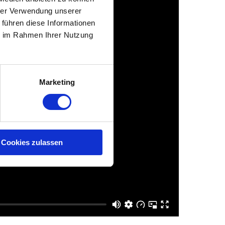
hrer Verwendung unserer
Arbeitssicherheit
 führen diese Informationen
ie im Rahmen Ihrer Nutzung
Projektmanagement
Vertragsmanagement
Marketing
ling
Terminplanung und -controlling
Qualitätssicherung
Qualitätsmanagement
Cookies zulassen
n
Sachverständigengutachten &
Verkehrssicherheitsaudit
Internationale Projekte