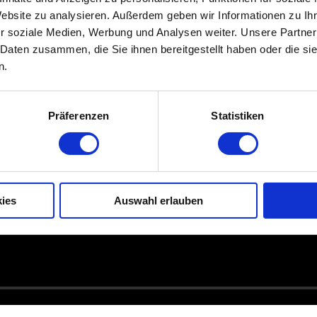
Website zu analysieren. Außerdem geben wir Informationen zu I
entlichungen
Arbeitssicherheit
r soziale Medien, Werbung und Analysen weiter. Unsere Partner
 Daten zusammen, die Sie ihnen bereitgestellt haben oder die s
ALTA News
Projektmanagement
n.
äum 2019
Vertragsmanagement
Präferenzen
Statistiken
äum 2025
Terminplanung und -control
Qualitätssicherung
Qualitätsmanagement
ies
Auswahl erlauben
Sachverständigengutachte
Seminare
BIM
Alternative Streitbeilegung