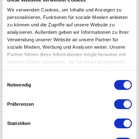
Wir verwenden Cookies, um Inhalte und Anzeigen zu
BauPortal Fachmagazin der Berufsgenossenschaft
personalisieren, Funktionen für soziale Medien anbieten
der Bauwirtschaft
zu können und die Zugriffe auf unsere Website zu
analysieren. Außerdem geben wir Informationen zu Ihrer
Verwendung unserer Website an unsere Partner für
soziale Medien, Werbung und Analysen weiter. Unsere
Partner führen diese Informationen möglicherweise mit
weiteren Daten zusammen, die Sie ihnen bereitgestellt
haben oder die sie im Rahmen Ihrer Nutzung der Dienste
gesammelt haben.
Einwilligungsauswahl
Notwendig
Präferenzen
Statistiken