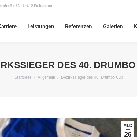
erstraße 63 | 14612 Falkensee
Karriere
Leistungen
Referenzen
Galerien
arriere
Leistungen
Referenzen
Galerien
K
IRKSSIEGER DES 40. DRUMBO
Du bist hier:
Startseite
Allgemein
Bezirkssieger des 40. Drumbo Cup
März
26