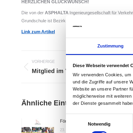
HERZLICHEN GLÜCKWUNSCH!
Die von der
ASPHALTA
Ingenieurgesellschaft für Verk
Grundschule ist Bezirkssieger des 40. Drumbo Cup. Wir gr
Link zum Artikel
Zustimmung
Beitragsnavigation
VORHERIGE
Diese Webseite verwendet 
Mitglied im Vorstand des AHO e.V.
Vorheriger
Wir verwenden Cookies, um I
Beitrag:
und die Zugriffe auf unsere 
Website an unsere Partner fü
möglicherweise mit weiteren
Ähnliche Einträge
der Dienste gesammelt habe
Einwilligungsauswahl
Förderung durch den ESF und die ILB
Notwendig
23. April 2026