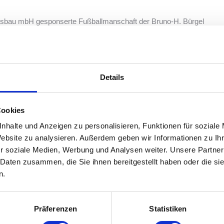
ehrsbau mbH gesponserte Fußballmanschaft der Bruno-H. Bürgel
atulieren und wünschen für das Finale viel Erfolg!
Details
WEITER
Cookies
Innovationen im Asphaltstraßenbau
Nächster
nhalte und Anzeigen zu personalisieren, Funktionen für soziale
Beitrag:
Website zu analysieren. Außerdem geben wir Informationen zu I
r soziale Medien, Werbung und Analysen weiter. Unsere Partner
 Daten zusammen, die Sie ihnen bereitgestellt haben oder die s
n.
Weihnachtsgruß
Präferenzen
Statistiken
15. Dezember 2025