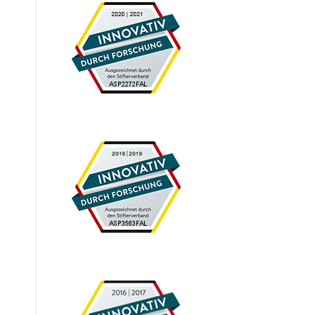
Bauüberwachung
Planung
Arbeitssicherheit
Projektmanagement
Vertragsmanagement
ling
Terminplanung und -controlling
Qualitätssicherung
Qualitätsmanagement
n
Sachverständigengutachten &
Verkehrssicherheitsaudit
Internationale Projekte