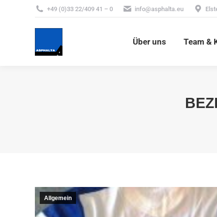
+49 (0)33 22/409 41 – 0
info@asphalta.eu
Elst
Über uns
Team & 
Über uns
Team & K
BEZ
Allgemein