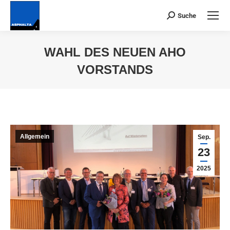
Suche
Suchen:
WAHL DES NEUEN AHO
VORSTANDS
Du bist hier:
Allgemein
Sep.
23
2025