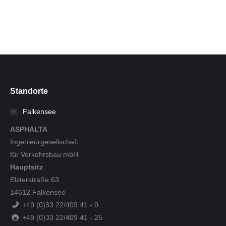
Standorte
Falkensee
ASPHALTA
Ingenieurgesellschaft
für Verkehrsbau mbH
Hauptsitz
Elsterstraße 63
14612 Falkensee
+49 (0)33 22/409 41 - 0
+49 (0)33 22/409 41 - 25