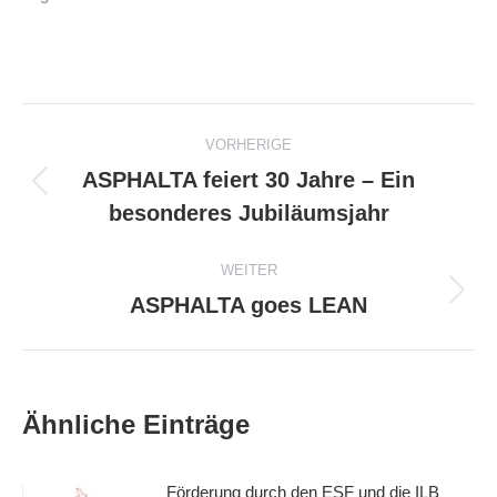
Beitragsnavigation
VORHERIGE
ASPHALTA feiert 30 Jahre – Ein
Vorheriger
besonderes Jubiläumsjahr
Beitrag:
WEITER
ASPHALTA goes LEAN
Nächster
Beitrag:
Ähnliche Einträge
Förderung durch den ESF und die ILB