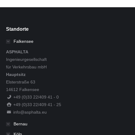
Standorte
Falkensee
ASPHALTA
Ingenieurgesellschaft
für Verkehrsbau mbH
Hauptsitz
Elsterstraße 63
14612 Falkensee
+49 (0)33 22/409 41 - 0
+49 (0)33 22/409 41 - 25
info@asphalta.eu
Bernau
Köln