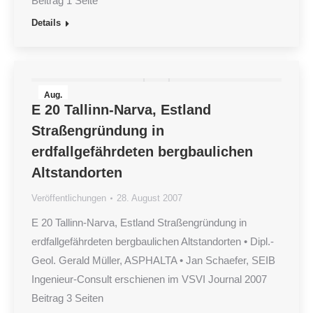
Beitrag 1 Seite
Details
Aug.
E 20 Tallinn-Narva, Estland
28
Straßengründung in
2007
erdfallgefährdeten bergbaulichen
Altstandorten
Veröffentlichungen
28. August 2007
E 20 Tallinn-Narva, Estland Straßengründung in
erdfallgefährdeten bergbaulichen Altstandorten • Dipl.-
Geol. Gerald Müller, ASPHALTA • Jan Schaefer, SEIB
Ingenieur-Consult erschienen im VSVI Journal 2007
Beitrag 3 Seiten