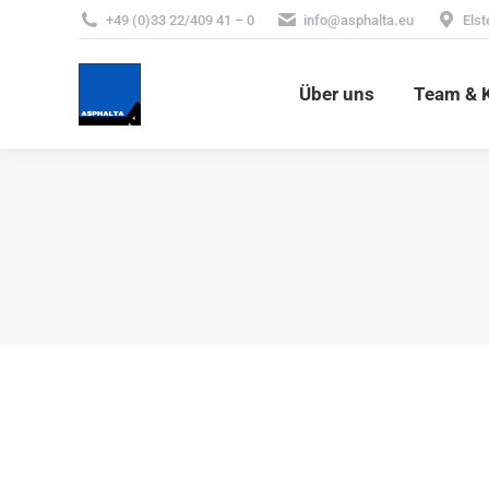
+49 (0)33 22/409 41 – 0
info@asphalta.eu
Elst
Über uns
Team & 
Über uns
Team & K