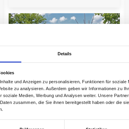
Details
Cookies
nhalte und Anzeigen zu personalisieren, Funktionen für soziale
Website zu analysieren. Außerdem geben wir Informationen zu I
Quadratisch, praktisch, gut
r soziale Medien, Werbung und Analysen weiter. Unsere Partner
 Daten zusammen, die Sie ihnen bereitgestellt haben oder die s
Veröffentlichungen
Von
Christian Schmid
8. Juni 2005
n.
Quadratisch, praktisch, gut Die ASPHALTA schenkt
sich zum Geburtstag ein neues Domizil erschienen