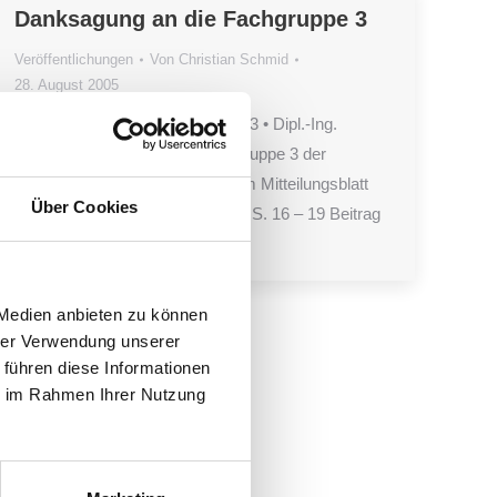
Danksagung an die Fachgruppe 3
Veröffentlichungen
Von
Christian Schmid
28. August 2005
Danksagung an die Fachgruppe 3 • Dipl.-Ing.
Marco Ilgeroth, Sprecher Fachgruppe 3 der
Baukammer Berlin erschienen im Mitteilungsblatt
Über Cookies
der Baukammer Berlin, Nr. 3/05, S. 16 – 19 Beitrag
4 Seiten
 Medien anbieten zu können
hrer Verwendung unserer
 führen diese Informationen
ie im Rahmen Ihrer Nutzung