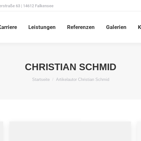
erstraße 63 | 14612 Falkensee
Karriere
Leistungen
Referenzen
Galerien
arriere
Leistungen
Referenzen
Galerien
K
CHRISTIAN SCHMID
Du bist hier:
Startseite
Artikelautor Christian Schmid