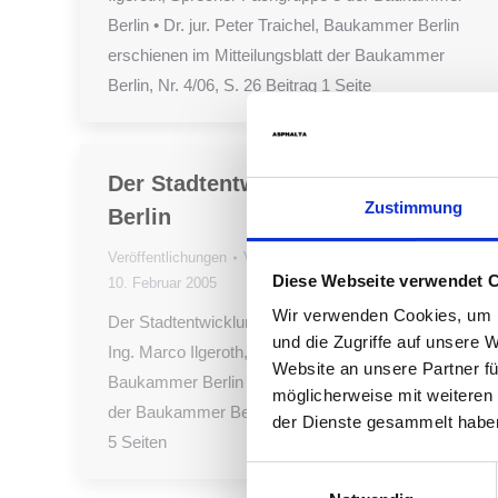
Berlin • Dr. jur. Peter Traichel, Baukammer Berlin
erschienen im Mitteilungsblatt der Baukammer
Berlin, Nr. 4/06, S. 26 Beitrag 1 Seite
Der Stadtentwicklungsplan Verkehr
Zustimmung
Berlin
Veröffentlichungen
Von
Christian Schmid
Diese Webseite verwendet 
10. Februar 2005
Wir verwenden Cookies, um I
Der Stadtentwicklungsplan Verkehr Berlin • Dipl.-
und die Zugriffe auf unsere 
Ing. Marco Ilgeroth, Sprecher Fachgruppe 3 der
Website an unsere Partner fü
Baukammer Berlin erschienen im Mitteilungsblatt
möglicherweise mit weiteren
der Baukammer Berlin, Nr. 2/05, S. 20 – 24 Beitrag
der Dienste gesammelt habe
5 Seiten
Einwilligungsauswahl