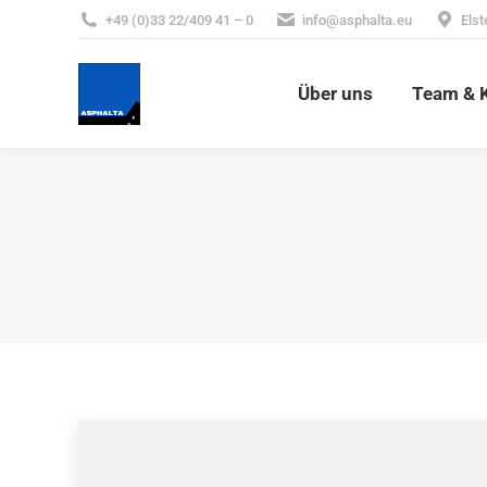
+49 (0)33 22/409 41 – 0
info@asphalta.eu
Elst
Über uns
Team & 
Über uns
Team & K