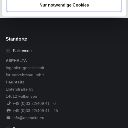
Nur notwendige Cookies
Standorte
Falkensee
ASPHALTA
Ingenieurgesellschaft
für Verkehrsbau mbH
Hauptsitz
Elsterstraße 63
14612 Falkensee
+49 (0)33 22/409 41 - 0
+49 (0)33 22/409 41 - 25
info@asphalta.eu