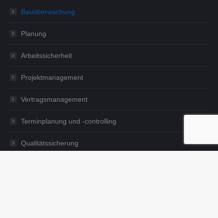
Bauüberwachung
Planung
Arbeitssicherheit
Projektmanagement
Vertragsmanagement
Terminplanung und -controlling
Qualitätssicherung
Qualitätsmanagement
Sachverständigengutachten & Verkehrssicherheitsaudit
Internationale Projekte