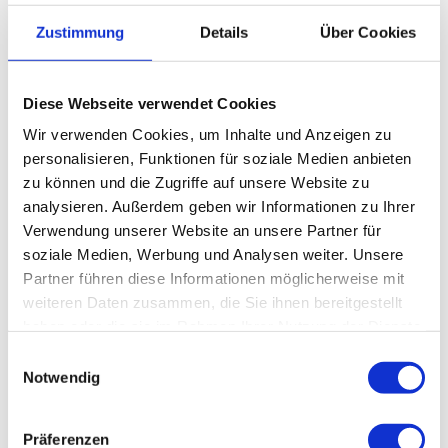
Zustimmung
Details
Über Cookies
Diese Webseite verwendet Cookies
Wir verwenden Cookies, um Inhalte und Anzeigen zu
personalisieren, Funktionen für soziale Medien anbieten
zu können und die Zugriffe auf unsere Website zu
analysieren. Außerdem geben wir Informationen zu Ihrer
Verwendung unserer Website an unsere Partner für
soziale Medien, Werbung und Analysen weiter. Unsere
Partner führen diese Informationen möglicherweise mit
1
2
3
4
5
→
weiteren Daten zusammen, die Sie ihnen bereitgestellt
haben oder die sie im Rahmen Ihrer Nutzung der Dienste
gesammelt haben.
Einwilligungsauswahl
Referenzprojekte
Notwendig
Bauüberwachung
Präferenzen