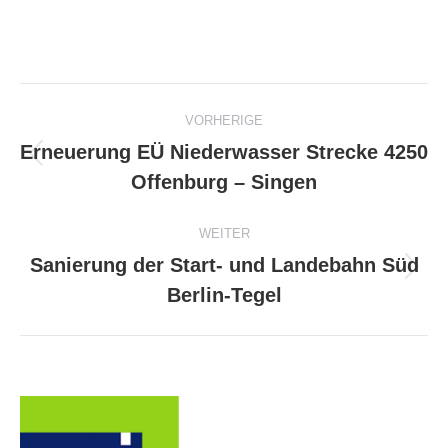
Project
VORHERIGE
navigation
Erneuerung EÜ Niederwasser Strecke 4250
Previous
Offenburg – Singen
project:
WEITER
Sanierung der Start- und Landebahn Süd
Next
Berlin-Tegel
project: