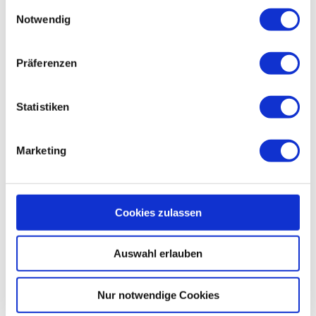
gesammelt haben.
Einwilligungsauswahl
Projektmanagement
Notwendig
Vertragsmanagement
Präferenzen
Terminplanung und -controlling
Statistiken
Qualitätssicherung
Qualitätsmanagement
Marketing
Sachverständigengutachten & Verkehrssicherheitsaudit
Internationale Projekte
Cookies zulassen
Auswahl erlauben
Nur notwendige Cookies