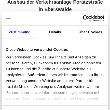
navigation
Ausbau der Verkehrsanlage Poratzstraße
Previous
in Eberswalde
project:
WEITER
Umbau der Schloßstraße in Berlin-Steglitz
Zustimmung
Details
Über Cookies
im Rahmen eines
Next
project:
Revitalisierungsprogramms
Diese Webseite verwendet Cookies
Wir verwenden Cookies, um Inhalte und Anzeigen zu
personalisieren, Funktionen für soziale Medien anbieten
zu können und die Zugriffe auf unsere Website zu
Referenzprojekte
analysieren. Außerdem geben wir Informationen zu Ihrer
Verwendung unserer Website an unsere Partner für
Bauüberwachung
soziale Medien, Werbung und Analysen weiter. Unsere
Partner führen diese Informationen möglicherweise mit
Planung
weiteren Daten zusammen, die Sie ihnen bereitgestellt
haben oder die sie im Rahmen Ihrer Nutzung der Dienste
Arbeitssicherheit