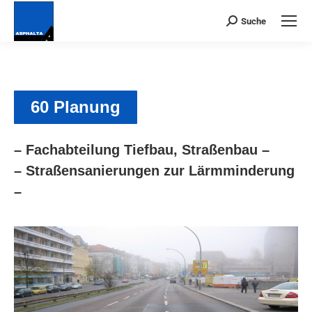
Suche
Suchen:
60 Planung
– Fachabteilung Tiefbau, Straßenbau –
– Straßensanierungen zur Lärmminderung
–