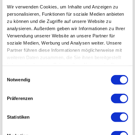
Kurzexkursion zum neuen
Wir verwenden Cookies, um Inhalte und Anzeigen zu
personalisieren, Funktionen für soziale Medien anbieten
Schiffshebewerk Niederfinow am
zu können und die Zugriffe auf unsere Website zu
29.09.2011 Veranstaltung der
analysieren. Außerdem geben wir Informationen zu Ihrer
Bezirksgruppe Berlin des VSVI
Verwendung unserer Website an unsere Partner für
Berlin-Brandenburg e.V.
soziale Medien, Werbung und Analysen weiter. Unsere
Partner führen diese Informationen möglicherweise mit
Veröffentlichungen
Von
Christian Schmid
weiteren Daten zusammen, die Sie ihnen bereitgestellt
29. September 2011
haben oder die sie im Rahmen Ihrer Nutzung der Dienste
Kurzexkursion zum neuen Schiffshebewerk
gesammelt haben.
Einwilligungsauswahl
Niederfinow am 29.09.2011 Veranstaltung der
Notwendig
Bezirksgruppe Berlin des VSVI Berlin-Brandenburg
e.V. erschienen im VSVI Journal 2012 Beitrag 1 Seite
Präferenzen
Statistiken