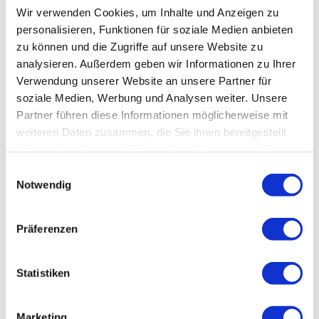
Enge Zusammenarbeit mit einem dynamischen Team
Wir verwenden Cookies, um Inhalte und Anzeigen zu
von Ingenieuren und Bauzeichnern, inklusive deiner
personalisieren, Funktionen für soziale Medien anbieten
Rolle als Projektingenieur
zu können und die Zugriffe auf unsere Website zu
analysieren. Außerdem geben wir Informationen zu Ihrer
Anforderungen:
Verwendung unserer Website an unsere Partner für
Mindestens 5 Jahre Berufserfahrung in der Umsetzung
soziale Medien, Werbung und Analysen weiter. Unsere
von Baumaßnahmen im Bereich Verkehrsanlagen
Partner führen diese Informationen möglicherweise mit
Erfolgreich abgeschlossenes Studium zum Diplom-
weiteren Daten zusammen, die Sie ihnen bereitgestellt
haben oder die sie im Rahmen Ihrer Nutzung der Dienste
Ingenieur (m/w/d) im Bauingenieurwesen (Uni/FH) bzw.
gesammelt haben.
Bachelor/Master of Engineering oder gleichwertig
Einwilligungsauswahl
Notwendig
Idealerweise Planungskenntnisse gemäß §41 HOAI
2021
Kenntnisse in VOB und HOAI sowie in relevanten
Präferenzen
Regelwerken
Kundenorientiertes Auftreten, Erfahrung mit öffentlichen
Statistiken
Auftraggebern und ein hohes Maß an Engagement
Selbstständige und strukturierte Arbeitsweise sowie
Marketing