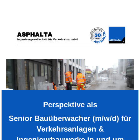
Perspektive als
Senior Bauüberwacher (m/w/d) für
Verkehrsanlagen &
Ingenieurbauwerke in und um