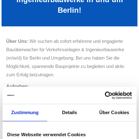
Berlin!
Über Uns:
Wir suchen ab sofort erfahrene und engagierte
Bauüberwacher für Verkehrsanlagen & Ingenieurbauwerke
(m/w/d) für Berlin und Umgebung. Bei uns haben Sie die
Möglichkeit, spannende Bauprojekte zu begleiten und aktiv
zum Erfolg beizutragen.
Aufgaben:
Führung von Bauprojekten mit Schwerpunkt
Bauoberleitung gemäß § HOAI 2021 und umfassende
Zustimmung
Details
Über Cookies
Bauherrenberatung für regionale Projekte
Präzise Bauüberwachung gemäß Leistungsphase 8 der
HOAI im Bereich Verkehrsanlagen
Diese Webseite verwendet Cookies