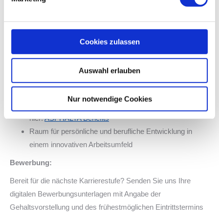
Kenntnisse im Umgang mit den einschlägigen EDV-
Tools der Bauwirtschaft (z.B. MS Office, CAD (AutoCad,
Card/1), AVA-Software)
Cookies zulassen
Sehr gute Teamfähigkeit, Flexibilität,
Durchsetzungsvermögen sowie verhandlungssicheres
Deutsch in Wort und Schrift.
Auswahl erlauben
Wir bieten:
Nur notwendige Cookies
Zahlreiche Mitarbeitervorteile, eine Übersicht finden Sie
hier:
ASPHALTA Benefits
Raum für persönliche und berufliche Entwicklung in
einem innovativen Arbeitsumfeld
Bewerbung:
Bereit für die nächste Karrierestufe? Senden Sie uns Ihre
digitalen Bewerbungsunterlagen mit Angabe der
Gehaltsvorstellung und des frühestmöglichen Eintrittstermins