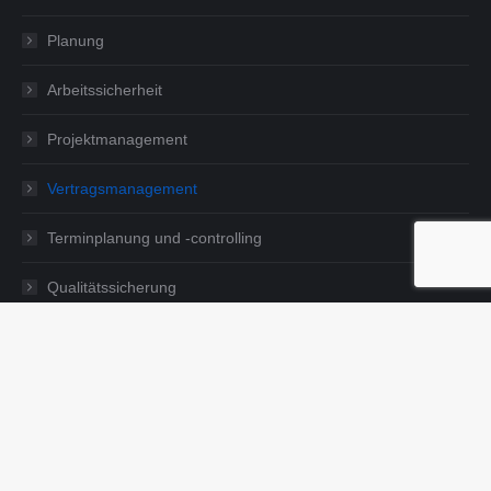
Planung
Arbeitssicherheit
Projektmanagement
Vertragsmanagement
Terminplanung und -controlling
Qualitätssicherung
Qualitätsmanagement
Sachverständigengutachten & Verkehrssicherheitsaudit
Internationale Projekte