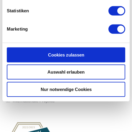
Arbeitssicherheit
Statistiken
Projektmanagement
Marketing
Vertragsmanagement
Terminplanung und -controlling
Cookies zulassen
Qualitätssicherung
Auswahl erlauben
Qualitätsmanagement
Sachverständigengutachten & Verkehrssicherheitsaudit
Nur notwendige Cookies
Internationale Projekte