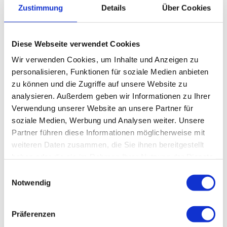
Zustimmung
Details
Über Cookies
Diese Webseite verwendet Cookies
Wir verwenden Cookies, um Inhalte und Anzeigen zu
personalisieren, Funktionen für soziale Medien anbieten
zu können und die Zugriffe auf unsere Website zu
analysieren. Außerdem geben wir Informationen zu Ihrer
Verwendung unserer Website an unsere Partner für
soziale Medien, Werbung und Analysen weiter. Unsere
1
2
3
4
→
Partner führen diese Informationen möglicherweise mit
weiteren Daten zusammen, die Sie ihnen bereitgestellt
haben oder die sie im Rahmen Ihrer Nutzung der Dienste
gesammelt haben.
Einwilligungsauswahl
Referenzprojekte
Notwendig
Bauüberwachung
Präferenzen
Planung